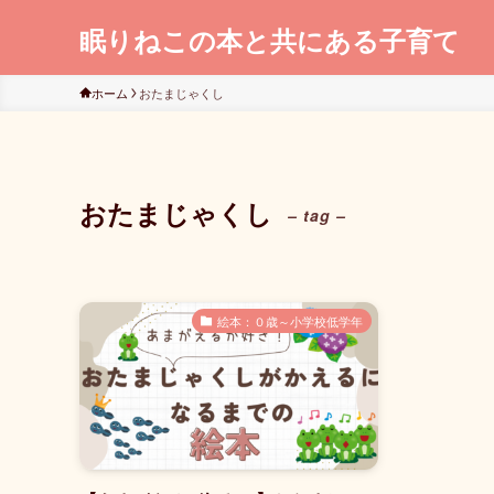
眠りねこの本と共にある子育て
ホーム
おたまじゃくし
おたまじゃくし
– tag –
絵本：０歳～小学校低学年