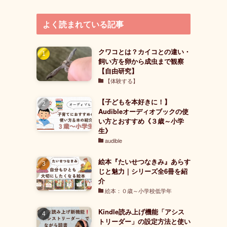
よく読まれている記事
クワコとは？カイコとの違い・
飼い方を卵から成虫まで観察
【自由研究】
【体験する】
【子どもを本好きに！】
Audibleオーディオブックの使
い方とおすすめ《３歳～小学
生》
audible
絵本『たいせつなきみ』あらす
じと魅力｜シリーズ全6冊を紹
介
絵本：０歳～小学校低学年
Kindle読み上げ機能「アシス
トリーダー」の設定方法と使い