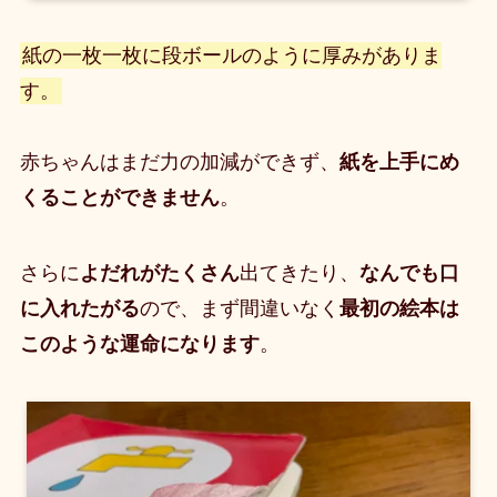
紙の一枚一枚に段ボールのように厚みがありま
す。
赤ちゃんはまだ力の加減ができず、
紙を上手にめ
くることができません
。
さらに
よだれがたくさん
出てきたり、
なんでも口
に入れたがる
ので、まず間違いなく
最初の絵本は
このような運命になります
。