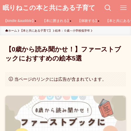
眠りねこの本と共にある子育て
【kindle &audible】
【本に囲まれる】
【体験する】
【本と共にある
ホーム
【本と共にある子育て】
絵本：０歳～小学校低学年
【0歳から読み聞かせ！】ファーストブ
ックにおすすめの絵本5選
当ページのリンクには広告が含まれています。