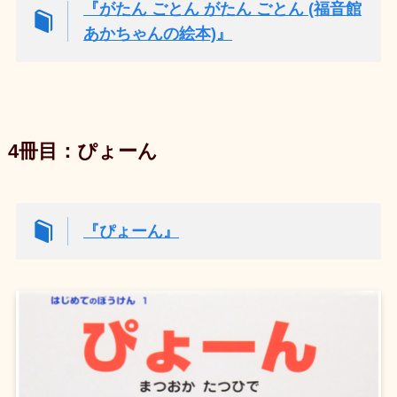
『がたん ごとん がたん ごとん (福音館
あかちゃんの絵本)』
4冊目：ぴょーん
『ぴょーん』