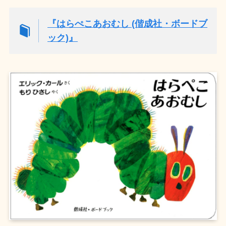
『はらぺこあおむし (偕成社・ボードブ
ック)』