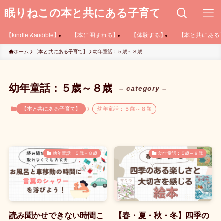
眠りねこの本と共にある子育て
【kindle &audible】
【本に囲まれる】
【体験する】
【本と共にある
ホーム
【本と共にある子育て】
幼年童話：５歳～８歳
幼年童話：５歳～８歳
– category –
【本と共にある子育て】
幼年童話：５歳～８歳
幼年童話：５歳～８歳
幼年童話：５歳～８歳
読み聞かせできない時間こ
【春・夏・秋・冬】四季の