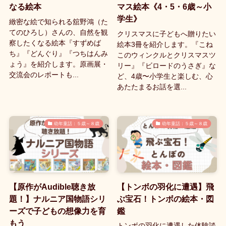
なる絵本
マス絵本《4・5・6歳～小
学生》
緻密な絵で知られる舘野鴻（た
てのひろし）さんの、自然を観
クリスマスに子どもへ贈りたい
察したくなる絵本『すずめば
絵本3冊を紹介します。『こね
ち』『どんぐり』『つちはんみ
このウィンクルとクリスマスツ
ょう』を紹介します。原画展・
リー』『ビロードのうさぎ』な
交流会のレポートも...
ど、4歳〜小学生と楽しむ、心
あたたまるお話を選...
幼年童話：５歳～８歳
幼年童話：５歳～８歳
【原作がAudible聴き放
【トンボの羽化に遭遇】飛
題！】ナルニア国物語シリ
ぶ宝石！トンボの絵本・図
ーズで子どもの想像力を育
鑑
もう
トンボの羽化に遭遇した体験談