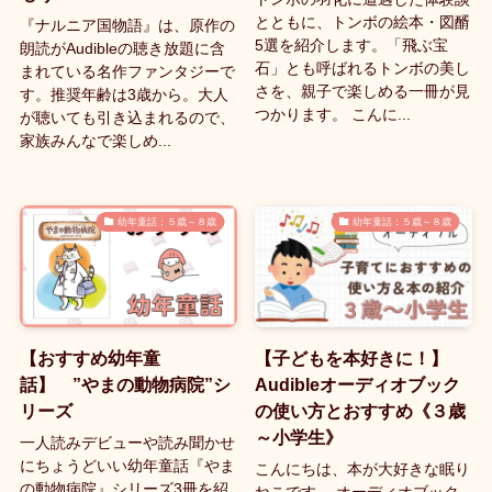
とともに、トンボの絵本・図醑
『ナルニア国物語』は、原作の
5選を紹介します。「飛ぶ宝
朗読がAudibleの聴き放題に含
石」とも呼ばれるトンボの美し
まれている名作ファンタジーで
さを、親子で楽しめる一冊が見
す。推奨年齢は3歳から。大人
つかります。 こんに...
が聴いても引き込まれるので、
家族みんなで楽しめ...
幼年童話：５歳～８歳
幼年童話：５歳～８歳
【おすすめ幼年童
【子どもを本好きに！】
話】 ”やまの動物病院”シ
Audibleオーディオブック
リーズ
の使い方とおすすめ《３歳
～小学生》
一人読みデビューや読み聞かせ
にちょうどいい幼年童話『やま
こんにちは、本が大好きな眠り
の動物病院』シリーズ3冊を紹