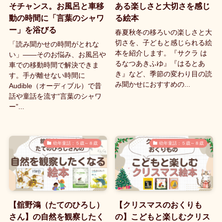
そチャンス。お風呂と車移
ある楽しさと大切さを感じ
動の時間に「言葉のシャワ
る絵本
ー」を浴びる
春夏秋冬の移ろいの楽しさと大
切さを、子どもと感じられる絵
「読み聞かせの時間がとれな
本を紹介します。『サクラ は
い」——そのお悩み、お風呂や
るなつあきふゆ』『はるとあ
車での移動時間で解決できま
き』など、季節の変わり目の読
す。手が離せない時間に
み聞かせにおすすめの...
Audible（オーディブル）で昔
話や童話を流す“言葉のシャワ
ー”...
幼年童話：５歳～８歳
幼年童話：５歳～８歳
【舘野鴻（たてのひろし）
【クリスマスのおくりも
さん】の自然を観察したく
の】こどもと楽しむクリス