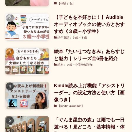
【体験する】
【子どもを本好きに！】Audible
オーディオブックの使い方とおす
すめ《３歳～小学生》
幼年童話：５歳～８歳
絵本『たいせつなきみ』あらすじ
と魅力｜シリーズ全6冊を紹介
絵本：０歳～小学校低学年
Kindle読み上げ機能「アシストリ
ーダー」の設定方法と使い方【画
像つき】
【kindle &audible】
「ぐんま昆虫の森」は雨でも一日
遊べる！見どころ・基本情報・体