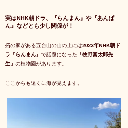
実はNHK朝ドラ、『らんまん』や『あんぱ
ん』などとも少し関係が！
拓の家がある五台山の山の上には
2023年NHK朝ド
ラ『らんまん』
で話題になった
「牧野富太郎先
生」
の植物園があります。
ここからも遠くに海が見えます。