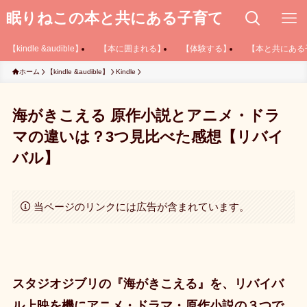
眠りねこの本と共にある子育て
【kindle &audible】
【本に囲まれる】
【体験する】
【本と共にある
ホーム
【kindle &audible】
Kindle
海がきこえる 原作小説とアニメ・ドラ
マの違いは？3つ見比べた感想【リバイ
バル】
当ページのリンクには広告が含まれています。
スタジオジブリの『海がきこえる』を、リバイバ
ル上映を機にアニメ・ドラマ・原作小説の３つで